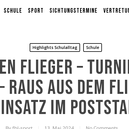
Schule
Sport
Sichtungstermine
Vertretu
Highlights Schulalltag
Schule
den Flieger – Turni
– Raus aus dem Fl
einsatz im Poststa
By
fbl-sport
13. Mai 2024
No Comments