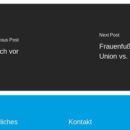
Next Post
ious Post
Frauenfuß
ich vor
Union vs.
liches
Kontakt