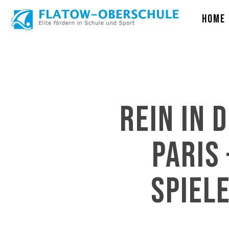
Skip
Home
to
main
content
Rein in 
Paris 
Spiel