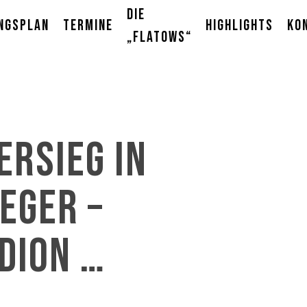
Die
ngsplan
Termine
Highlights
Ko
„Flatows“
ersieg in
ieger –
dion …