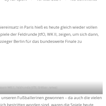
reinsatz in Paris hieß es heute gleich wieder vollen
iele der Feldrunde JtfO, WK II, zeigen, um sich dann,
essieger Berlin für das bundesweite Finale zu
team WK II, Feldrunde JtfO, Kräker, privat
 unseren Fußballerinen gewonnen – da auch die vielen
ich bestritten worden sind, waren die Spiele heute