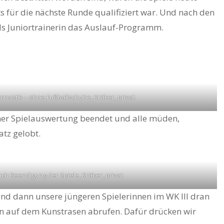
 für die nächste Runde qualifiziert war. Und nach den
ls Juniortrainerin das Auslauf-Programm.
mnastik – ohne Fußballschuhe, Kräker, privat
er Spielauswertung beendet und alle müden,
atz gelobt.
ch Beendigung der Spiele, Kräker, privat
d dann unsere jüngeren Spielerinnen im WK III dran
n auf dem Kunstrasen abrufen. Dafür drücken wir