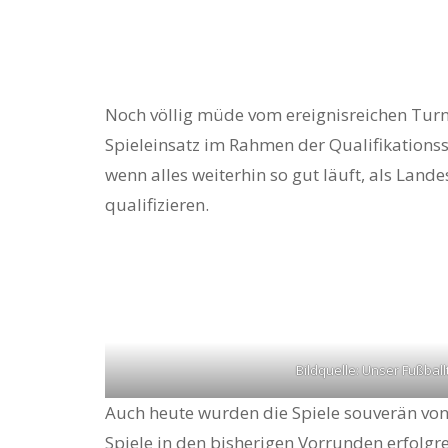
Noch völlig müde vom ereignisreichen Turnie
Spieleinsatz im Rahmen der Qualifikationssp
wenn alles weiterhin so gut läuft, als Land
qualifizieren.
Hit enter to search or ESC to close
Bildquelle: Unser Fußball
Auch heute wurden die Spiele souverän von
Spiele in den bisherigen Vorrunden erfolgre