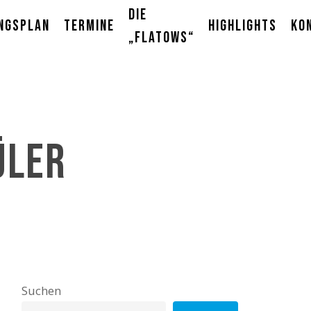
Die
ngsplan
Termine
Highlights
Ko
„Flatows“
üler
Suchen