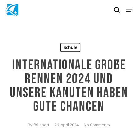
Skip
Men
to
search
Close
main
Menu
content
Schule
Internationale große
Rennen 2024 und
unsere Kanuten haben
gute Chancen
By
fbl-sport
26. April 2024
No Comments