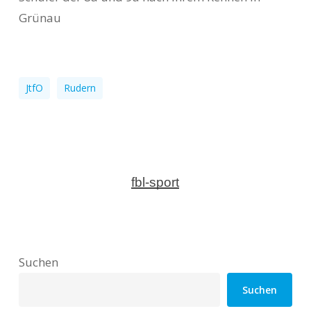
Grünau
JtfO
Rudern
fbl-sport
Suchen
Suchen