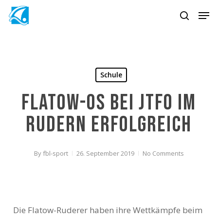
Skip
Men
to
search
main
content
Schule
Flatow-OS bei JtfO im
Rudern erfolgreich
By
fbl-sport
26. September 2019
No Comments
Die Flatow-Ruderer haben ihre Wettkämpfe beim