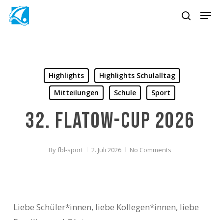
Skip
Men
to
search
Close
main
Menu
content
Highlights
Highlights Schulalltag
Mitteilungen
Schule
Sport
32. Flatow-Cup 2026
By
fbl-sport
2. Juli 2026
No Comments
Liebe Schüler*innen, liebe Kollegen*innen, liebe