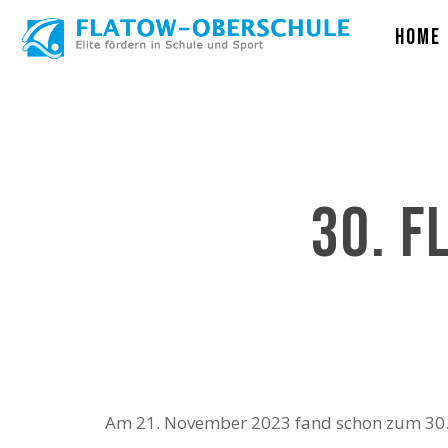
Skip
Home
to
main
content
30. F
Am 21. November 2023 fand schon zum 30. 