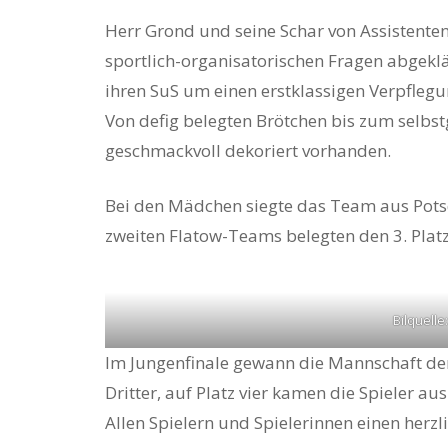
Herr Grond und seine Schar von Assistenten
sportlich-organisatorischen Fragen abgekl
ihren SuS um einen erstklassigen Verpfleg
Von defig belegten Brötchen bis zum selbs
geschmackvoll dekoriert vorhanden.
Hit enter to search or ESC to close
Bei den Mädchen siegte das Team aus Potsd
zweiten Flatow-Teams belegten den 3. Platz
Bilquelle
Im Jungenfinale gewann die Mannschaft de
Dritter, auf Platz vier kamen die Spieler a
Allen Spielern und Spielerinnen einen herz