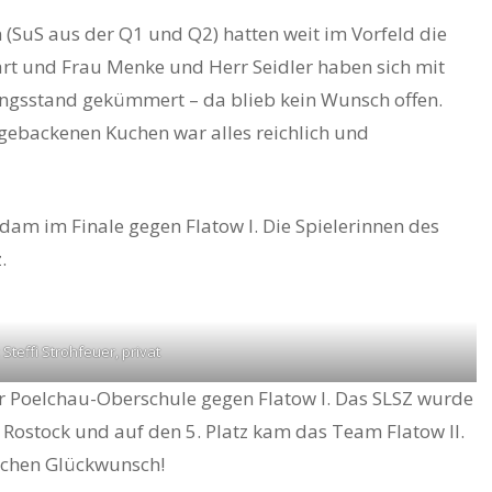
 (SuS aus der Q1 und Q2) hatten weit im Vorfeld die
ärt und Frau Menke und Herr Seidler haben sich mit
ungsstand gekümmert – da blieb kein Wunsch offen.
tgebackenen Kuchen war alles reichlich und
am im Finale gegen Flatow I. Die Spielerinnen des
.
: Steffi Strohfeuer, privat
r Poelchau-Oberschule gegen Flatow I. Das SLSZ wurde
us Rostock und auf den 5. Platz kam das Team Flatow II.
lichen Glückwunsch!