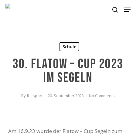
Skip
Men
to
search
main
content
Schule
30. Flatow – Cup 2023
im Segeln
By
fbl-sport
20. September 2023
No Comments
Am 16.9.23 wurde der Flatow – Cup Segeln zum