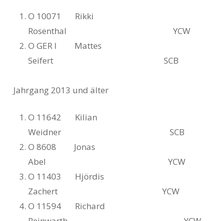
O 10071 Rikki
Rosenthal YCW
O GER I Mattes
Seifert SCB
Jahrgang 2013 und älter
O 11642 Kilian
Weidner SCB
O 8608 Jonas
Abel YCW
O 11403 Hjördis
Zachert YCW
O 11594 Richard
Reinwarth YCW