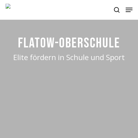
Skip
Men
to
search
main
content
Flatow-Oberschule
Elite fördern in Schule und Sport