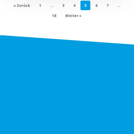
« Zurück
1
…
3
4
5
6
7
…
18
Weiter »