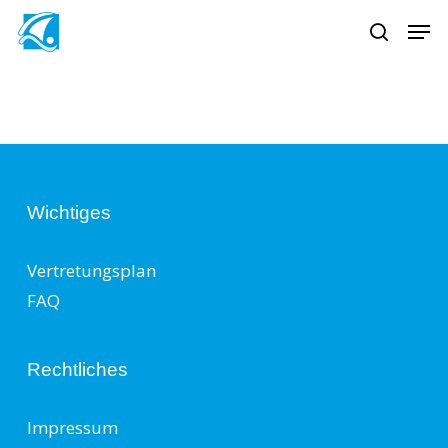
Skip
Men
to
search
main
content
Wichtiges
Vertretungsplan
FAQ
Rechtliches
Impressum